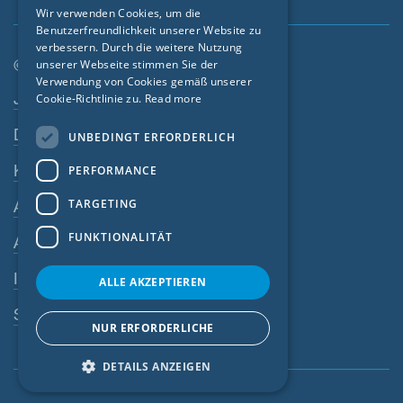
GERMAN
Wir verwenden Cookies, um die
Benutzerfreundlichkeit unserer Website zu
FRENCH
verbessern. Durch die weitere Nutzung
CZECH
© SIGA 2026
unserer Webseite stimmen Sie der
Verwendung von Cookies gemäß unserer
Footer-Navigation
ITALIAN
Jobs
Cookie-Richtlinie zu.
Read more
LATVIAN
Datenschutz
UNBEDINGT ERFORDERLICH
LITHUANIAN
Kontakt
PERFORMANCE
DUTCH
TARGETING
AGB
POLISH
FUNKTIONALITÄT
AEB
SWEDISH
Impressum
NORWEGIAN
ALLE AKZEPTIEREN
ESTONIAN
SIGA-Meldesystem
NUR ERFORDERLICHE
SLOVAK
DETAILS ANZEIGEN