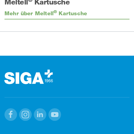
Meltell
Kartusche
®
Mehr über Meltell
Kartusche
Footer (Fusszeile)
Facebook
Instagram
Linkedin
Youtube