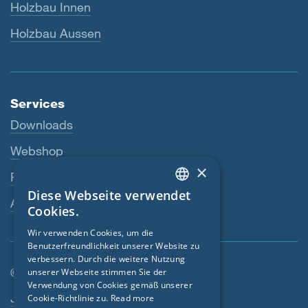
Holzbau Innen
Holzbau Aussen
Services
Downloads
Webshop
×
Fachhändler
Diese Webseite verwendet
ENGLISH
Ansprechperson
Cookies.
GERMAN
Wir verwenden Cookies, um die
Benutzerfreundlichkeit unserer Website zu
FRENCH
verbessern. Durch die weitere Nutzung
CZECH
© SIGA 2026
unserer Webseite stimmen Sie der
Verwendung von Cookies gemäß unserer
Footer-Navigation
ITALIAN
Jobs
Cookie-Richtlinie zu.
Read more