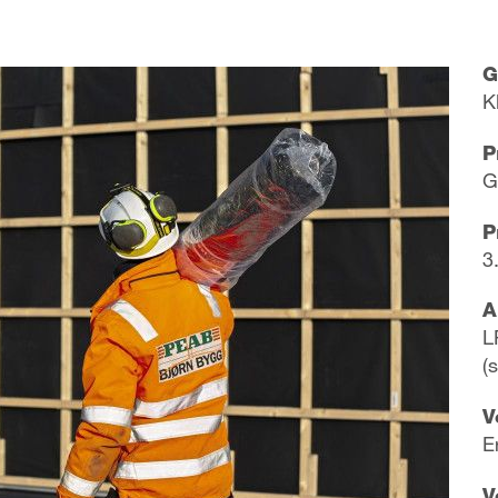
G
​K
P
G
P
3
A
L
(
V
E
V