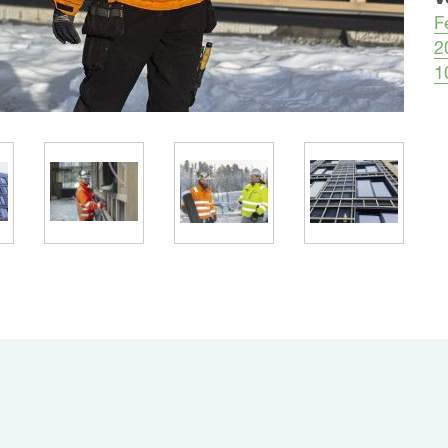
F
2
1