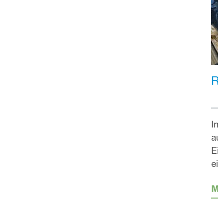
R
I
a
E
e
M