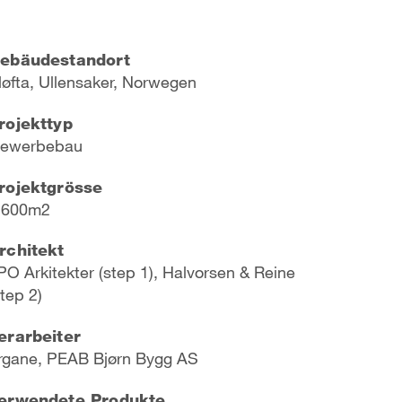
ebäudestandort
l
øfta, Ullensaker, Norwegen
rojekttyp
ewerbebau
rojektgrösse
.600m2
rchitekt
PO Arkitekter (step 1), Halvorsen & Reine
step 2)
erarbeiter
rgane, PEAB Bjørn Bygg AS
erwendete Produkte