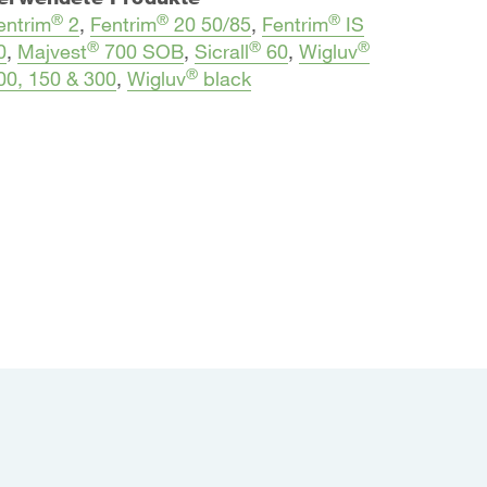
®
®
®
entrim
2
,
Fentrim
20 50/85
,
Fentrim
IS
®
®
®
0
,
Majvest
700 SOB
,
Sicrall
60
,
Wigluv
®
00, 150 & 300
,
Wigluv
black