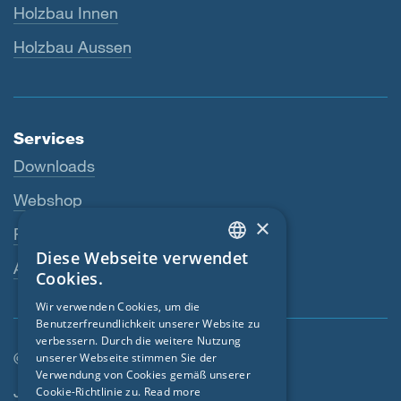
Holzbau Innen
Holzbau Aussen
Services
Downloads
Webshop
×
Fachhändler
Diese Webseite verwendet
ENGLISH
Ansprechperson
Cookies.
GERMAN
Wir verwenden Cookies, um die
Benutzerfreundlichkeit unserer Website zu
FRENCH
verbessern. Durch die weitere Nutzung
CZECH
© SIGA 2026
unserer Webseite stimmen Sie der
Verwendung von Cookies gemäß unserer
Footer-Navigation
ITALIAN
Jobs
Cookie-Richtlinie zu.
Read more