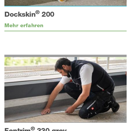
®
Dockskin
200
Mehr erfahren
®
Fentrim
330 grey