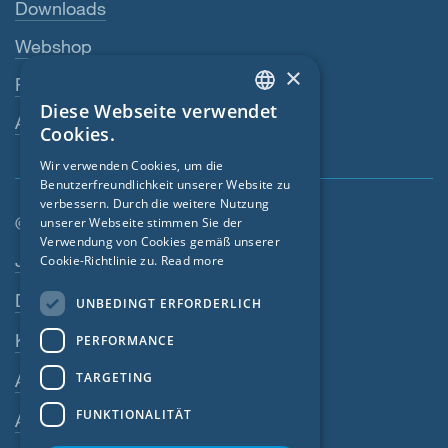
Downloads
Webshop
×
Fachhändler
Diese Webseite verwendet
ENGLISH
Ansprechperson
Cookies.
GERMAN
Wir verwenden Cookies, um die
Benutzerfreundlichkeit unserer Website zu
FRENCH
verbessern. Durch die weitere Nutzung
CZECH
© SIGA 2026
unserer Webseite stimmen Sie der
Verwendung von Cookies gemäß unserer
Footer-Navigation
ITALIAN
Jobs
Cookie-Richtlinie zu.
Read more
LATVIAN
Datenschutz
UNBEDINGT ERFORDERLICH
LITHUANIAN
Kontakt
PERFORMANCE
DUTCH
TARGETING
AGB
POLISH
FUNKTIONALITÄT
AEB
SWEDISH