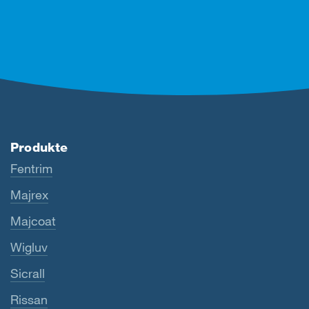
Produkte
Fentrim
Majrex
Majcoat
Wigluv
Sicrall
Rissan