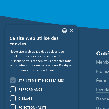
×
Ce site Web utilise des
ENGLISH
cookies
GERMAN
Notre site Web utilise des cookies pour
Produits
Caté
améliorer l'expérience utilisateur. En
FRENCH
utilisant notre site Web, vous acceptez tous
Fentrim
Memb
CZECH
les cookies conformément à notre Politique
relative aux cookies.
Read more
Majrex
Freins
ITALIAN
Majcoat
Écran
STRICTEMENT NÉCESSAIRES
LATVIAN
Wigluv
Lés de
PERFORMANCE
LITHUANIAN
DUTCH
Sicrall
Bande
CIBLAGE
POLISH
FONCTIONNALITÉ
Rissan
Bandes