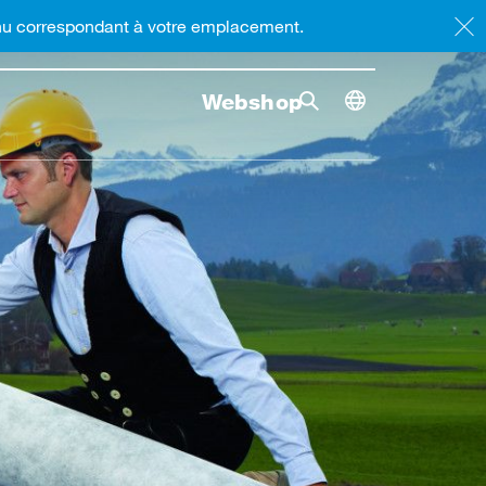
enu correspondant à votre emplacement.
Webshop
Rrecherche
Lancer l
Toggle dimensi
Recherche bascule