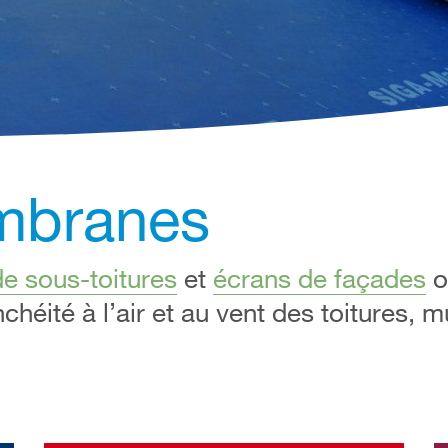
mbranes
de sous-toitures
et
écrans de façades
o
chéité à l’air et au vent des toitures, m