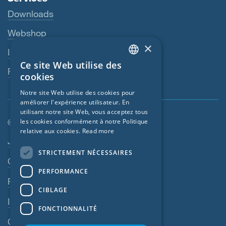
Downloads
Webshop
×
Interlocuteur
Ce site Web utilise des
ENGLISH
Revendeurs
cookies
GERMAN
Notre site Web utilise des cookies pour
améliorer l'expérience utilisateur. En
FRENCH
utilisant notre site Web, vous acceptez tous
CZECH
© SIGA 2026
les cookies conformément à notre Politique
relative aux cookies.
Read more
ITALIAN
Navigation en pied de page
Jobs
STRICTEMENT NÉCESSAIRES
LATVIAN
Contact
PERFORMANCE
LITHUANIAN
Règles de confidentialité
DUTCH
CIBLAGE
Impressum
POLISH
FONCTIONNALITÉ
CGV
SWEDISH