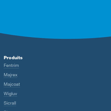
Produits
Fentrim
Majrex
Majcoat
Wigluv
Sicrall