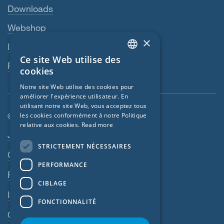
Downloads
Webshop
×
Interlocuteur
Ce site Web utilise des
ENGLISH
Revendeurs
cookies
GERMAN
Notre site Web utilise des cookies pour
améliorer l'expérience utilisateur. En
FRENCH
utilisant notre site Web, vous acceptez tous
CZECH
© SIGA 2026
les cookies conformément à notre Politique
relative aux cookies.
Read more
ITALIAN
Navigation en pied de page
Jobs
STRICTEMENT NÉCESSAIRES
LATVIAN
Contact
PERFORMANCE
LITHUANIAN
Règles de confidentialité
DUTCH
CIBLAGE
Impressum
POLISH
FONCTIONNALITÉ
CGV
SWEDISH