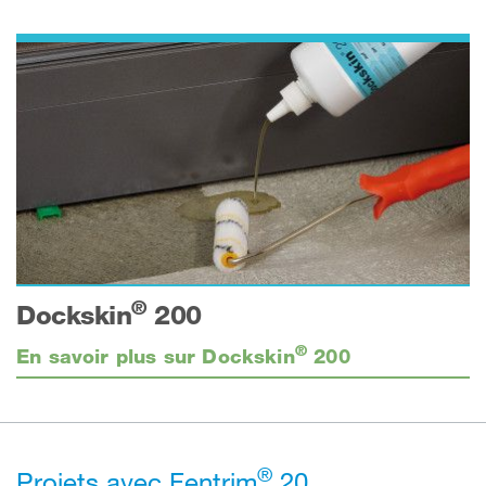
®
Dockskin
200
®
En savoir plus sur Dockskin
200
®
Projets avec Fentrim
20