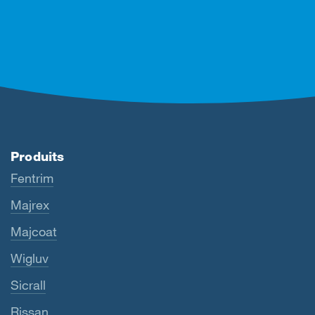
Produits
Fentrim
Majrex
Majcoat
Wigluv
Sicrall
Rissan