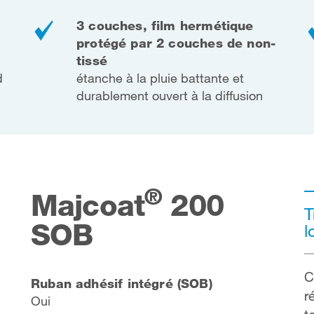
3 couches, film hermétique
protégé par 2 couches de non-
tissé
d
étanche à la pluie battante et
durablement ouvert à la diffusion
®
Majcoat
200
T
SOB
l
C
Ruban adhésif intégré (SOB)
r
Oui