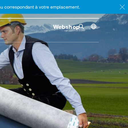
enu correspondant à votre emplacement.
Webshop
Rrecherche
Lancer l
Toggle dimensi
Recherche bascule