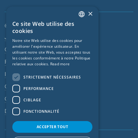
×
Ce site Web utilise des
© SIGA 2026
ENGLISH
cookies
Navigation en pied de page
Jobs
GERMAN
Notre site Web utilise des cookies pour
améliorer l'expérience utilisateur. En
FRENCH
Contact
utilisant notre site Web, vous acceptez tous
CZECH
les cookies conformément à notre Politique
Règles de confidentialité
relative aux cookies.
Read more
ITALIAN
Impressum
STRICTEMENT NÉCESSAIRES
LATVIAN
CGV
PERFORMANCE
LITHUANIAN
CGA
DUTCH
CIBLAGE
POLISH
Dispositif d’alerte
FONCTIONNALITÉ
SWEDISH
ACCEPTER TOUT
NORWEGIAN