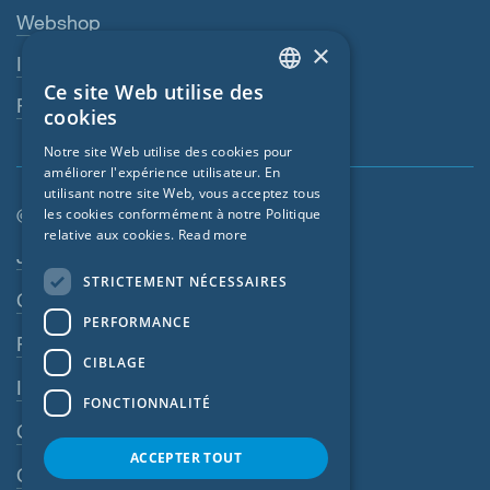
Webshop
×
Interlocuteur
Ce site Web utilise des
ENGLISH
Revendeurs
cookies
GERMAN
Notre site Web utilise des cookies pour
améliorer l'expérience utilisateur. En
FRENCH
utilisant notre site Web, vous acceptez tous
CZECH
© SIGA 2026
les cookies conformément à notre Politique
relative aux cookies.
Read more
ITALIAN
Navigation en pied de page
Jobs
STRICTEMENT NÉCESSAIRES
LATVIAN
Contact
PERFORMANCE
LITHUANIAN
Règles de confidentialité
DUTCH
CIBLAGE
Impressum
POLISH
FONCTIONNALITÉ
CGV
SWEDISH
ACCEPTER TOUT
NORWEGIAN
CGA