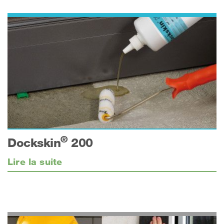
®
Dockskin
200
Lire la suite