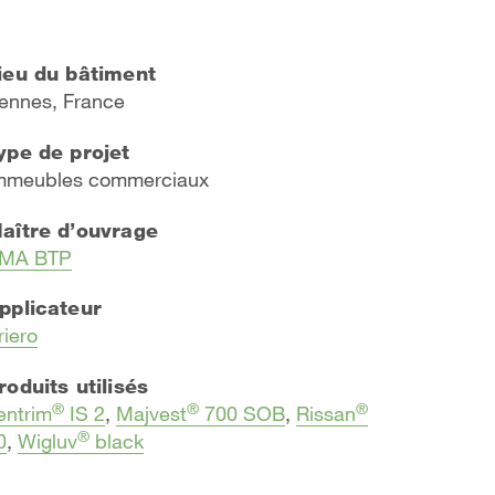
ieu du bâtiment
ennes, France
ype de projet
mmeubles commerciaux
aître d’ouvrage
MA BTP
pplicateur
riero
roduits utilisés
®
®
®
entrim
IS 2
,
Majvest
700 SOB
,
Rissan
®
0
,
Wigluv
black