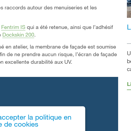
 les raccords autour des menuiseries et les
L
e
Fentrim IS
qui a été retenue, ainsi que l’adhésif
e
Dockskin 200
.
sé en atelier, la membrane de façade est soumise
U
fin de ne prendre aucun risque, l’écran de façade
b
on excellente durabilité aux UV.
c
L
accepter la politique en
e de cookies