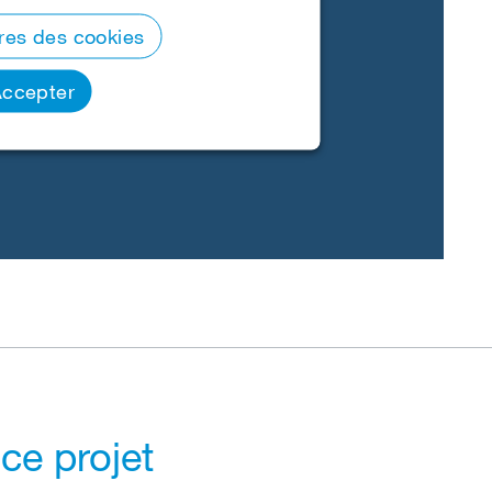
res des cookies
ccepter
 ce projet