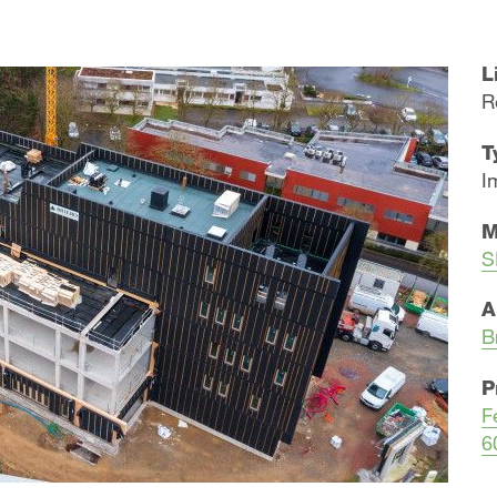
L
R
T
I
M
S
A
​B
P
F
6