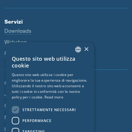
Servizi
Downloads
Webshop
×
Persona di riferimento
Questo sito web utilizza
ENGLISH
cookie
GERMAN
Questo sito web utilizza i cookie per
migliorare la tua esperienza di navigazione.
FRENCH
© SIGA 2026
Utilizzando il nostro sito web acconsenti a
CZECH
tutti i cookie in conformità con la nostra
Area di navigazione footer
Jobs
policy per i cookie.
Read more
ITALIAN
Contatto
STRETTAMENTE NECESSARI
LATVIAN
Norme sulla privacy
PERFORMANCE
LITHUANIAN
Impressum
DUTCH
TARGETING