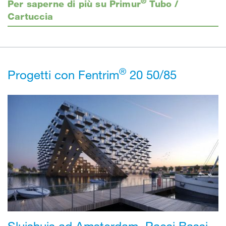
®
Per saperne di più su Primur
Tubo /
Cartuccia
®
Progetti con Fentrim
20 50/85
Sluishuis ad Amsterdam, Paesi Bassi