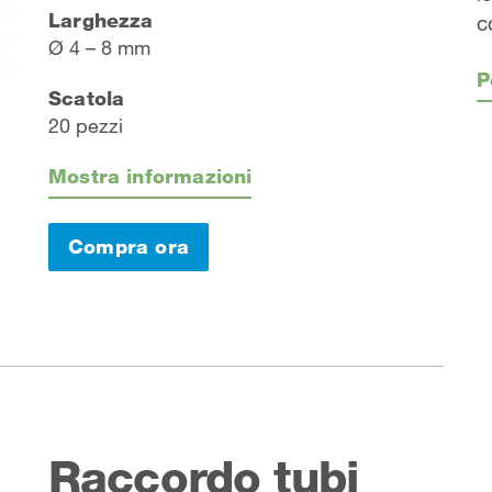
Larghezza
c
Ø 4 – 8 mm
P
Scatola
20 pezzi
Mostra informazioni
Compra ora
Raccordo tubi