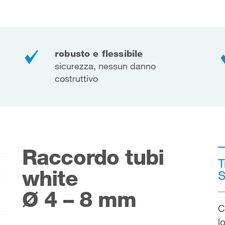
robusto e flessibile
sicurezza, nessun danno
costruttivo
Raccordo tubi
T
white
S
Ø 4 – 8 mm
C
l