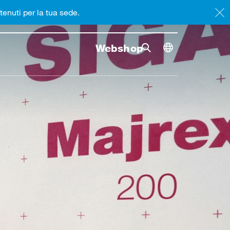
tenuti per la tua sede.
Webshop
Ricerca
Avvia la 
Toggle dimensi
Ricerca ginocchiera