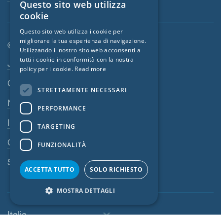
Questo sito web utilizza
ENGLISH
cookie
GERMAN
Questo sito web utilizza i cookie per
migliorare la tua esperienza di navigazione.
FRENCH
© SIGA 2026
Utilizzando il nostro sito web acconsenti a
CZECH
tutti i cookie in conformità con la nostra
Area di navigazione footer
Jobs
policy per i cookie.
Read more
ITALIAN
Contatto
STRETTAMENTE NECESSARI
LATVIAN
Norme sulla privacy
PERFORMANCE
LITHUANIAN
Impressum
DUTCH
TARGETING
CGV
POLISH
FUNZIONALITÀ
SWEDISH
Sistema di denuncia
ACCETTA TUTTO
SOLO RICHIESTO
NORWEGIAN
MOSTRA DETTAGLI
ESTONIAN
SLOVAK
Italia