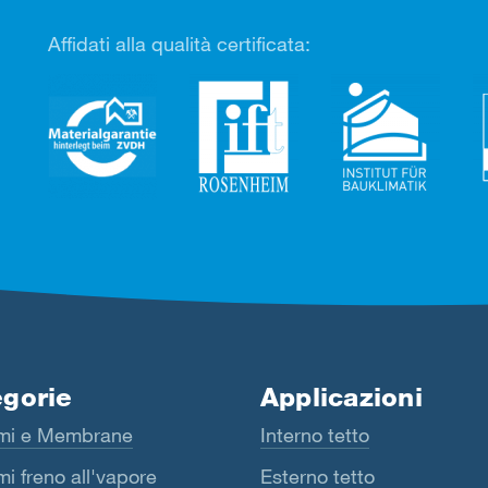
Affidati alla qualità certificata:
gorie
Applicazioni
mi e Membrane
Interno tetto
i freno all'vapore
Esterno tetto