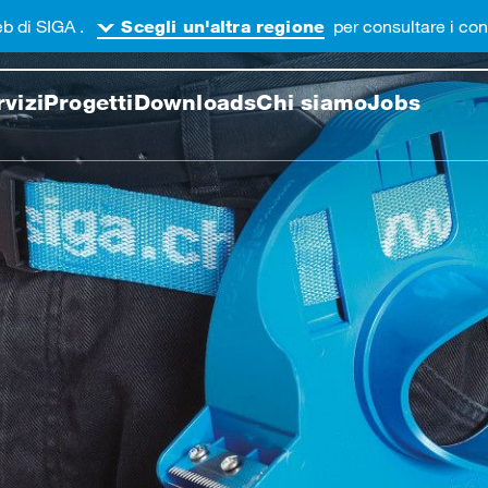
eb di SIGA .
per consultare i con
Scegli un'altra regione
e in questa pagina
rvizi
Progetti
Downloads
Chi siamo
Jobs