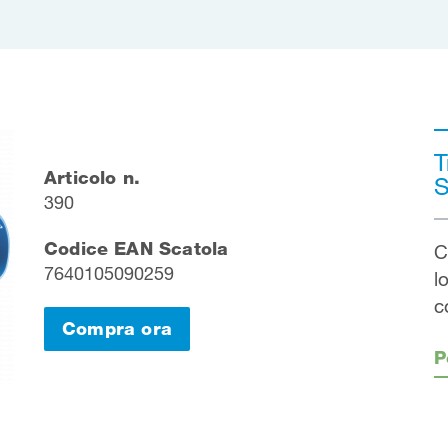
T
Articolo n.
S
390
Codice EAN Scatola
C
7640105090259
l
c
Compra ora
P