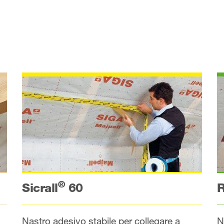
®
R
Sicrall
60
N
Nastro adesivo stabile per collegare a