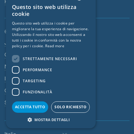
Persona di riferimento
Questo sito web utilizza
ENGLISH
cookie
GERMAN
Questo sito web utilizza i cookie per
migliorare la tua esperienza di navigazione.
FRENCH
© SIGA 2026
Utilizzando il nostro sito web acconsenti a
CZECH
tutti i cookie in conformità con la nostra
Area di navigazione footer
Jobs
policy per i cookie.
Read more
ITALIAN
Contatto
STRETTAMENTE NECESSARI
LATVIAN
Norme sulla privacy
PERFORMANCE
LITHUANIAN
Impressum
DUTCH
TARGETING
CGV
POLISH
FUNZIONALITÀ
SWEDISH
Sistema di denuncia
ACCETTA TUTTO
SOLO RICHIESTO
NORWEGIAN
MOSTRA DETTAGLI
ESTONIAN
SLOVAK