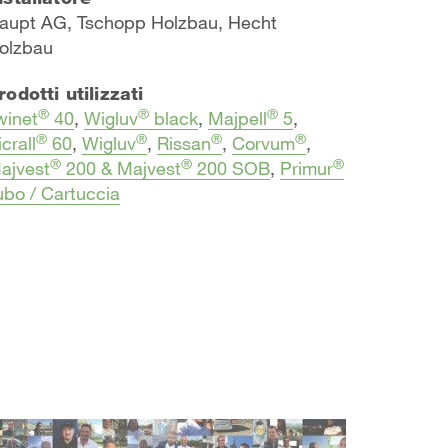
aupt AG, Tschopp Holzbau, Hecht
olzbau
rodotti utilizzati
®
®
®
winet
40
,
Wigluv
black
,
Majpell
5
,
®
®
®
®
icrall
60
,
Wigluv
,
Rissan
,
Corvum
,
®
®
®
ajvest
200 & Majvest
200 SOB
,
Primur
ubo / Cartuccia