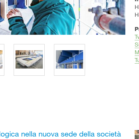
H
H
P
T
S
M
T
ologica nella nuova sede della società