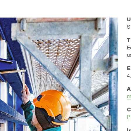
U
S
T
E
u
E
4
A
m
C
P
I