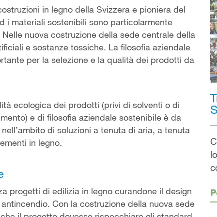
ostruzioni in legno della Svizzera e pioniera del
ed i materiali sostenibili sono particolarmente
elle nuova costruzione della sede centrale della
ficiali e sostanze tossiche. La filosofia aziendale
ortante per la selezione e la qualità dei prodotti da
T
ità ecologica dei prodotti (privi di solventi o di
S
mento) e di filosofia aziendale sostenibile è da
l’ambito di soluzioni a tenuta di aria, a tenuta
C
lementi in legno.
l
c
e
progetti di edilizia in legno curandone il design
P
one antincendio. Con la costruzione della nuova sede
 che il progetto dovesse rispecchiare gli standard