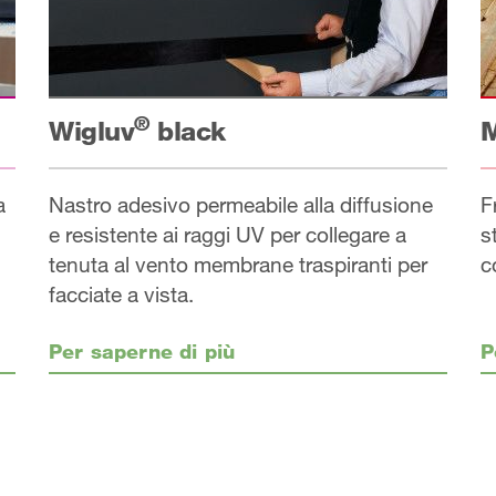
®
Wigluv
black
M
a
Nastro adesivo permeabile alla diffusione
F
e resistente ai raggi UV per collegare a
s
tenuta al vento membrane traspiranti per
c
facciate a vista.
Per saperne di più
P