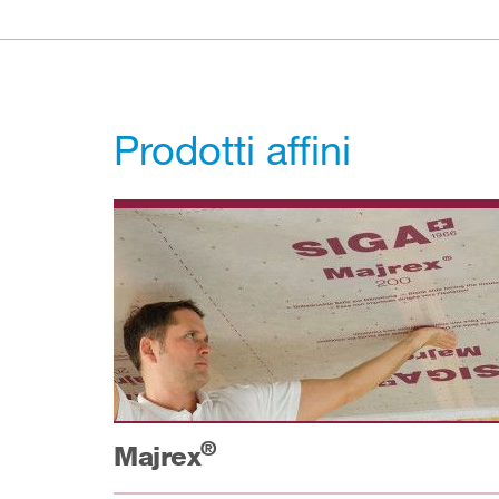
Prodotti affini
®
Majrex