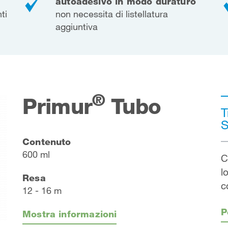
autoadesivo in modo duraturo
ti
non necessita di listellatura
aggiuntiva
®
Primur
Tubo
T
S
Contenuto
600 ml
C
l
Resa
c
12 - 16 m
P
Mostra informazioni