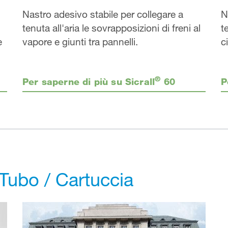
N
Nastro adesivo stabile per collegare a
t
tenuta all'aria le sovrapposizioni di freni al
e
ci
vapore e giunti tra pannelli.
®
P
Per saperne di più su Sicrall
60
Tubo / Cartuccia