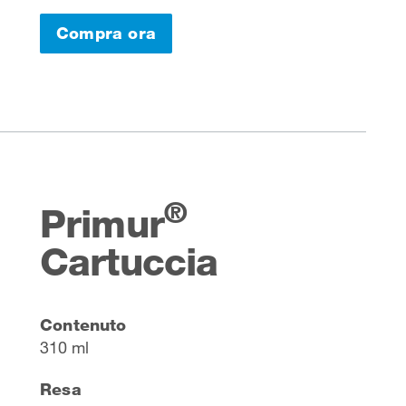
Compra ora
®
Primur
Cartuccia
Contenuto
310 ml
Resa