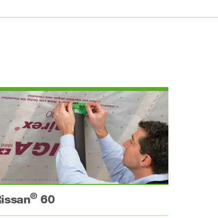
®
issan
60