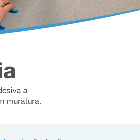
ia
adesiva a
in muratura.