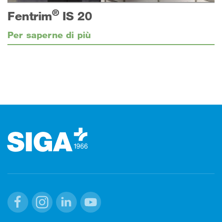
®
Fentrim
IS 20
Per saperne di più
Footer (pie' di pagina)
Facebook
Instagram
Linkedin
Youtube