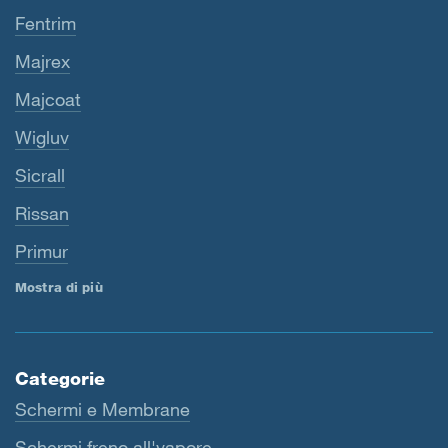
Fentrim
Majrex
Majcoat
Wigluv
Sicrall
Rissan
Primur
Mostra di più
Categorie
Schermi e Membrane
Schermi freno all'vapore