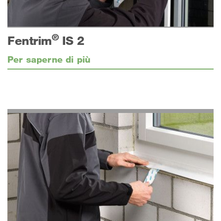
®
Fentrim
IS 2
Per saperne di più