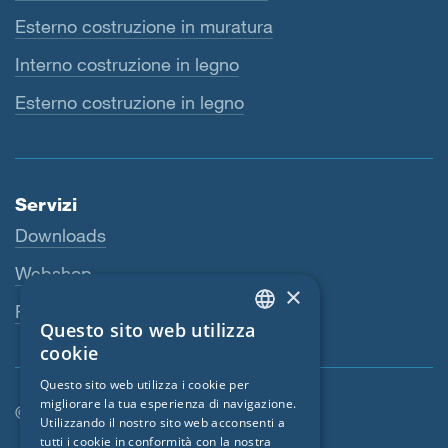
Esterno costruzione in muratura
Interno costruzione in legno
Esterno costruzione in legno
Servizi
Downloads
Webshop
×
Persona di riferimento
Questo sito web utilizza
ENGLISH
cookie
GERMAN
Questo sito web utilizza i cookie per
migliorare la tua esperienza di navigazione.
FRENCH
© SIGA 2026
Utilizzando il nostro sito web acconsenti a
CZECH
tutti i cookie in conformità con la nostra
Area di navigazione footer