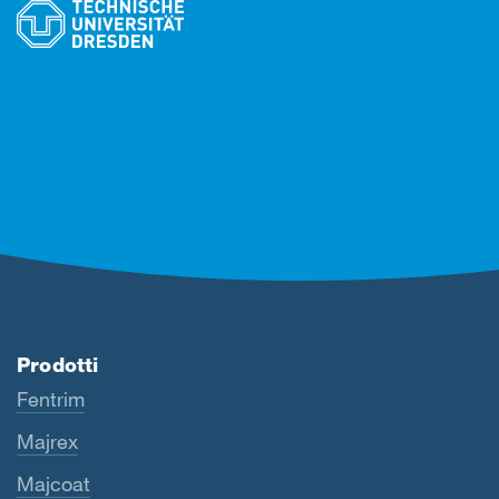
Prodotti
Fentrim
Majrex
Majcoat