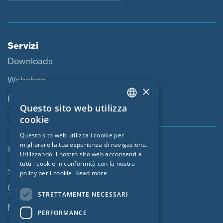
Servizi
Downloads
Webshop
×
Persona di riferimento
Questo sito web utilizza
ENGLISH
cookie
GERMAN
Questo sito web utilizza i cookie per
migliorare la tua esperienza di navigazione.
FRENCH
© SIGA 2026
Utilizzando il nostro sito web acconsenti a
CZECH
tutti i cookie in conformità con la nostra
Area di navigazione footer
Jobs
policy per i cookie.
Read more
ITALIAN
Contatto
STRETTAMENTE NECESSARI
LATVIAN
Norme sulla privacy
PERFORMANCE
LITHUANIAN