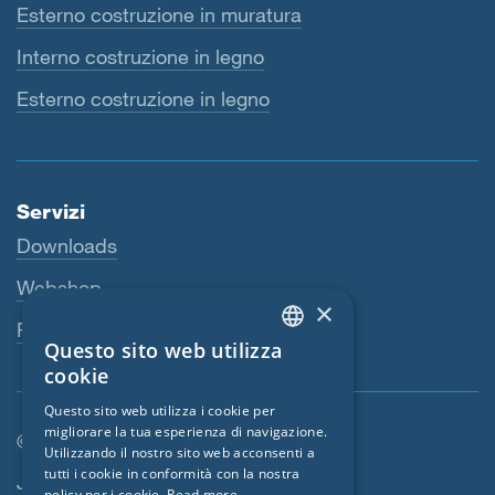
Esterno costruzione in muratura
Interno costruzione in legno
Esterno costruzione in legno
Servizi
Downloads
Webshop
×
Persona di riferimento
Questo sito web utilizza
ENGLISH
cookie
GERMAN
Questo sito web utilizza i cookie per
migliorare la tua esperienza di navigazione.
FRENCH
© SIGA 2026
Utilizzando il nostro sito web acconsenti a
CZECH
tutti i cookie in conformità con la nostra
Area di navigazione footer
Jobs
policy per i cookie.
Read more