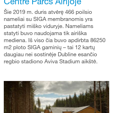
Centre Parcs Airijoje
Šie 2019 m. duris atvėrę 466 poilsio
nameliai su SIGA membranomis yra
pastatyti miško viduryje. Nameliams
statyti buvo naudojama tik airiška
mediena. Iš viso čia buvo apdirbta 86250
m2 ploto SIGA gaminių – tai 12 kartų
daugiau nei sostinėje Dubline esančio
regbio stadiono Aviva Stadium aikštė.