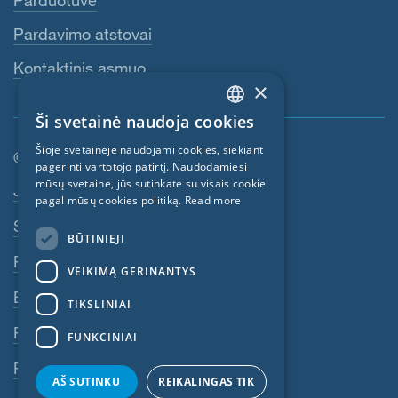
Parduotuvė
Pardavimo atstovai
Kontaktinis asmuo
×
Ši svetainė naudoja cookies
ENGLISH
Šioje svetainėje naudojami cookies, siekiant
© SIGA 2026
GERMAN
pagerinti vartotojo patirtį. Naudodamiesi
mūsų svetaine, jūs sutinkate su visais cookie
Poraštės navigacija
Jobs
FRENCH
pagal mūsų cookies politiką.
Read more
CZECH
Susisiekite su SIGA
BŪTINIEJI
ITALIAN
Privatumo politika
VEIKIMĄ GERINANTYS
LATVIAN
BST
TIKSLINIAI
LITHUANIAN
Rekvizitai
FUNKCINIAI
DUTCH
Pranešimų sistema
POLISH
AŠ SUTINKU
REIKALINGAS TIK