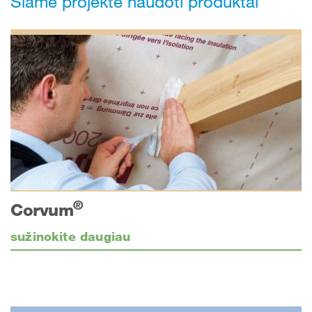
Šiame projekte naudoti produktai
®
Corvum
sužinokite daugiau