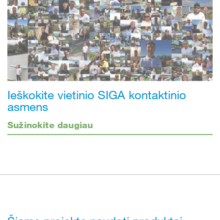
Ieškokite vietinio SIGA kontaktinio
asmens
Sužinokite daugiau