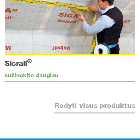
®
Sicrall
sužinokite daugiau
Rodyti visus produktus