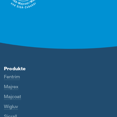
Produkte
Fentrim
Majrex
Majcoat
Wigluv
Sicrall