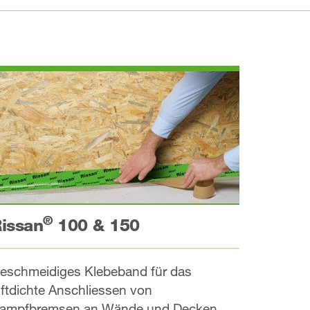
®
issan
100 & 150
eschmeidiges Klebeband für das
uftdichte Anschliessen von
ampfbremsen an Wände und Decken.