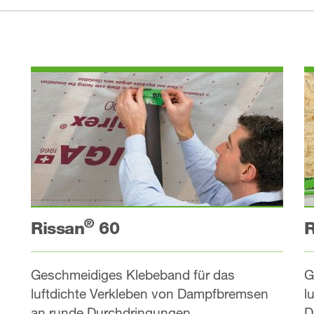
®
Rissan
60
R
Geschmeidiges Klebeband für das
G
luftdichte Verkleben von Dampfbremsen
l
an runde Durchdringungen.
D