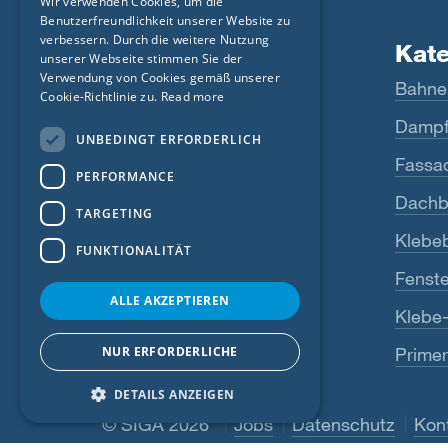
Wir verwenden Cookies, um die
Benutzerfreundlichkeit unserer Website zu
FRENCH
verbessern. Durch die weitere Nutzung
Produkte
Kat
CZECH
unserer Webseite stimmen Sie der
Verwendung von Cookies gemäß unserer
Fentrim
Bahne
ITALIAN
Cookie-Richtlinie zu.
Read more
Majrex
Dampf
LATVIAN
UNBEDINGT ERFORDERLICH
LITHUANIAN
Majcoat
Fassa
PERFORMANCE
DUTCH
Wigluv
Dachb
TARGETING
POLISH
Sicrall
Klebe
FUNKTIONALITÄT
SWEDISH
Rissan
Fenste
NORWEGIAN
ALLE AKZEPTIEREN
Primur
Klebe
ESTONIAN
NUR ERFORDERLICHE
Primer
Alle anzeigen
SLOVAK
DETAILS ANZEIGEN
© SIGA 2026
Footer-Navigation
Jobs
Datenschutz
Kon