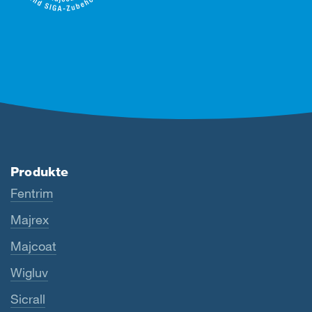
Produkte
Fentrim
Majrex
Majcoat
Wigluv
Sicrall