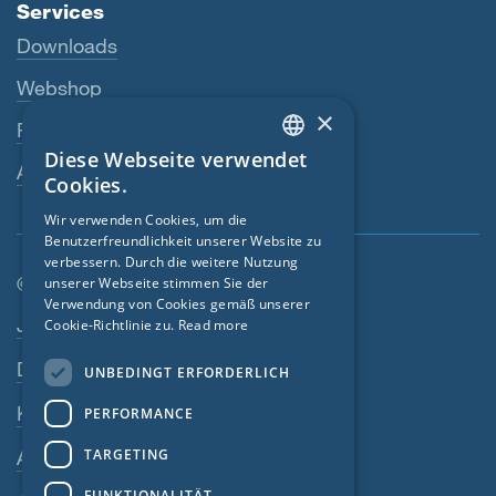
Services
Downloads
Webshop
×
Fachhändler
Diese Webseite verwendet
ENGLISH
Ansprechperson
Cookies.
GERMAN
Wir verwenden Cookies, um die
Benutzerfreundlichkeit unserer Website zu
FRENCH
verbessern. Durch die weitere Nutzung
CZECH
© SIGA 2026
unserer Webseite stimmen Sie der
Verwendung von Cookies gemäß unserer
Footer-Navigation
ITALIAN
Jobs
Cookie-Richtlinie zu.
Read more
LATVIAN
Datenschutz
UNBEDINGT ERFORDERLICH
LITHUANIAN
Kontakt
PERFORMANCE
DUTCH
TARGETING
AGB
POLISH
FUNKTIONALITÄT