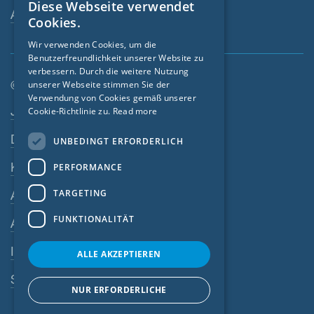
Diese Webseite verwendet
ENGLISH
Ansprechperson
Cookies.
GERMAN
Wir verwenden Cookies, um die
Benutzerfreundlichkeit unserer Website zu
FRENCH
verbessern. Durch die weitere Nutzung
CZECH
© SIGA 2026
unserer Webseite stimmen Sie der
Verwendung von Cookies gemäß unserer
Footer-Navigation
ITALIAN
Jobs
Cookie-Richtlinie zu.
Read more
LATVIAN
Datenschutz
UNBEDINGT ERFORDERLICH
LITHUANIAN
Kontakt
PERFORMANCE
DUTCH
TARGETING
AGB
POLISH
FUNKTIONALITÄT
AEB
SWEDISH
Impressum
NORWEGIAN
ALLE AKZEPTIEREN
ESTONIAN
SIGA-Meldesystem
NUR ERFORDERLICHE
SLOVAK