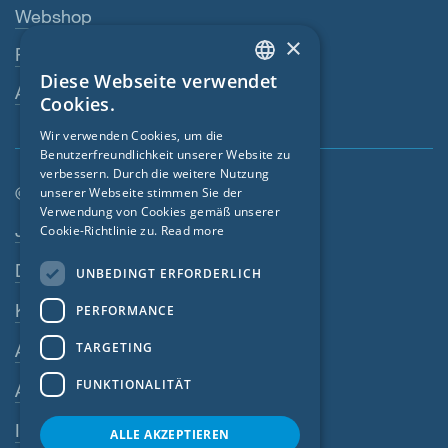
Webshop
×
Fachhändler
Diese Webseite verwendet
ENGLISH
Ansprechperson
Cookies.
GERMAN
Wir verwenden Cookies, um die
Benutzerfreundlichkeit unserer Website zu
FRENCH
verbessern. Durch die weitere Nutzung
CZECH
© SIGA 2026
unserer Webseite stimmen Sie der
Verwendung von Cookies gemäß unserer
Footer-Navigation
ITALIAN
Jobs
Cookie-Richtlinie zu.
Read more
LATVIAN
Datenschutz
UNBEDINGT ERFORDERLICH
LITHUANIAN
Kontakt
PERFORMANCE
DUTCH
TARGETING
AGB
POLISH
FUNKTIONALITÄT
AEB
SWEDISH
Impressum
NORWEGIAN
ALLE AKZEPTIEREN