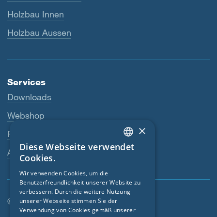
Holzbau Innen
Holzbau Aussen
Services
Downloads
Webshop
×
Fachhändler
Diese Webseite verwendet
ENGLISH
Ansprechperson
Cookies.
GERMAN
Wir verwenden Cookies, um die
Benutzerfreundlichkeit unserer Website zu
FRENCH
verbessern. Durch die weitere Nutzung
CZECH
© SIGA 2026
unserer Webseite stimmen Sie der
Verwendung von Cookies gemäß unserer
ITALIAN