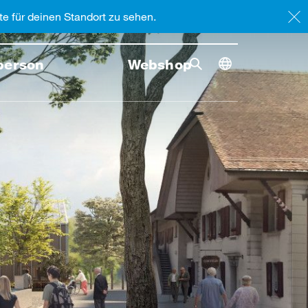
e für deinen Standort zu sehen.
person
Webshop
Suche
Suche st
Toggle dimensi
Suche umschalten