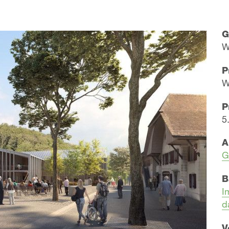
G
W
P
W
P
5
A
G
B
I
d
V