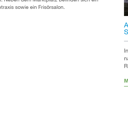
traxis sowie ein Frisörsalon.
A
S
I
n
R
M