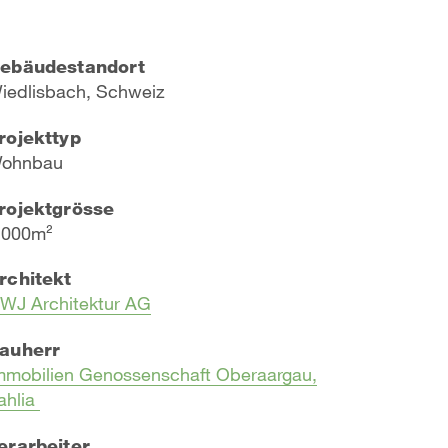
ebäudestandort
iedlisbach, Schweiz
rojekttyp
ohnbau
rojektgrösse
.000m²
rchitekt
WJ Architektur AG
auherr
mmobilien Genossenschaft Oberaargau,
ahlia
erarbeiter