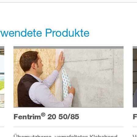
erwendete Produkte
®
Fentrim
20 50/85
F
Überputzbares, vorgefaltetes Klebeband
V