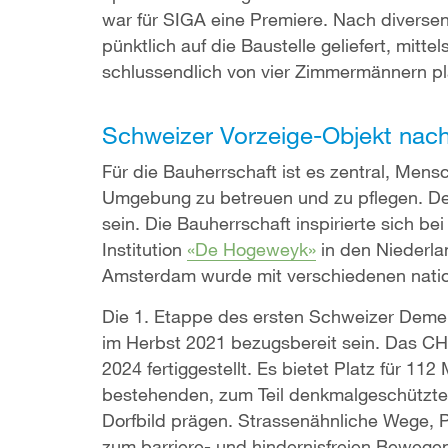
war für SIGA eine Premiere. Nach diverse
pünktlich auf die Baustelle geliefert, mit
schlussendlich von vier Zimmermännern pla
Schweizer Vorzeige-Objekt nach
Für die Bauherrschaft ist es zentral, Mens
Umgebung zu betreuen und zu pflegen. Der 
sein. Die Bauherrschaft inspirierte sich b
Institution
«De Hogeweyk»
in den Niederla
Amsterdam wurde mit verschiedenen natio
Die 1. Etappe des ersten Schweizer Demen
im Herbst 2021 bezugsbereit sein. Das CHF
2024 fertiggestellt. Es bietet Platz für 
bestehenden, zum Teil denkmalgeschützt
Dorfbild prägen. Strassenähnliche Wege, P
zum barriere- und hindernisfreien Bewege