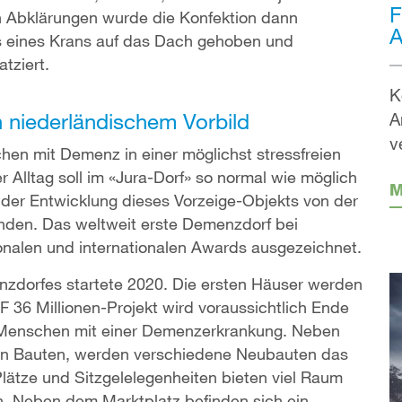
F
n Abklärungen wurde die Konfektion dann
A
tels eines Krans auf das Dach gehoben und
tziert.
K
 niederländischem Vorbild
A
v
chen mit Demenz in einer möglichst stressfreien
Alltag soll im «Jura-Dorf» so normal wie möglich
M
ei der Entwicklung dieses Vorzeige-Objekts von der
nden. Das weltweit erste Demenzdorf bei
nalen und internationalen Awards ausgezeichnet.
zdorfes startete 2020. Die ersten Häuser werden
 36 Millionen-Projekt wird voraussichtlich Ende
112 Menschen mit einer Demenzerkrankung. Neben
en Bauten, werden verschiedene Neubauten das
lätze und Sitzgelelegenheiten bieten viel Raum
n. Neben dem Marktplatz befinden sich ein