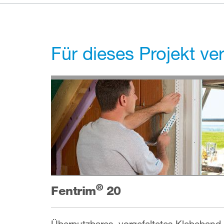
Für dieses Projekt v
®
Fentrim
20
Überputzbares, vorgefaltetes Klebeband