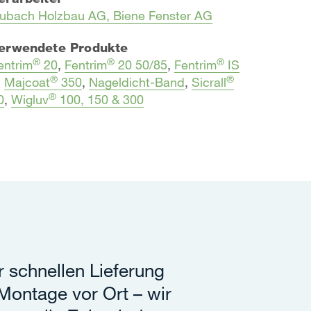
ubach Holzbau AG, Biene Fenster AG
erwendete Produkte
®
®
®
entrim
20
,
Fentrim
20 50/85
,
Fentrim
IS
®
®
,
Majcoat
350
,
Nageldicht-Band
,
Sicrall
®
0
,
Wigluv
100, 150 & 300
r schnellen Lieferung
r Montage vor Ort – wir