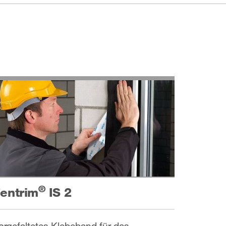
®
entrim
IS 2
orgefaltetes Klebeband für das