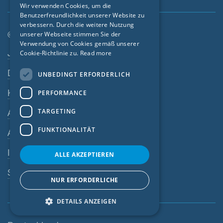
Wir verwenden Cookies, um die
Benutzerfreundlichkeit unserer Website zu
FRENCH
verbessern. Durch die weitere Nutzung
CZECH
© SIGA 2026
unserer Webseite stimmen Sie der
Verwendung von Cookies gemäß unserer
Footer-Navigation
ITALIAN
Jobs
Cookie-Richtlinie zu.
Read more
LATVIAN
Datenschutz
UNBEDINGT ERFORDERLICH
LITHUANIAN
Kontakt
PERFORMANCE
DUTCH
TARGETING
AGB
POLISH
FUNKTIONALITÄT
AEB
SWEDISH
Impressum
NORWEGIAN
ALLE AKZEPTIEREN
ESTONIAN
SIGA-Meldesystem
NUR ERFORDERLICHE
SLOVAK
DETAILS ANZEIGEN