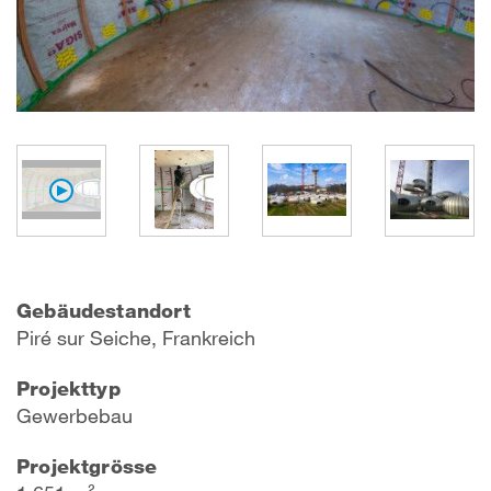
Gebäudestandort
P
iré sur Seich
e, Frankreich
Projekttyp
Gewerbebau
Projektgrösse