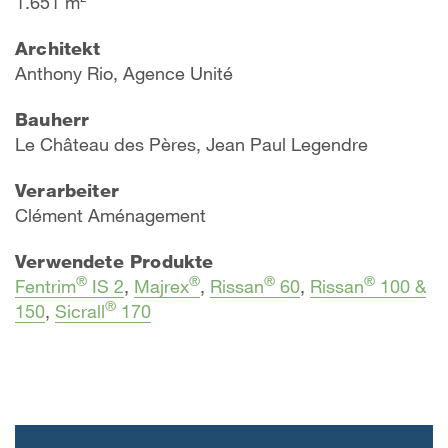
1.651 m²
Architekt
Anthony Rio, Agence Unité
Bauherr
Le Château des Pères, Jean Paul Legendre
Verarbeiter
Clément Aménagement
Verwendete Produkte
®
®
®
®
Fentrim
IS 2
,
Majrex
,
Rissan
60
,
Rissan
100 &
®
150
,
Sicrall
170