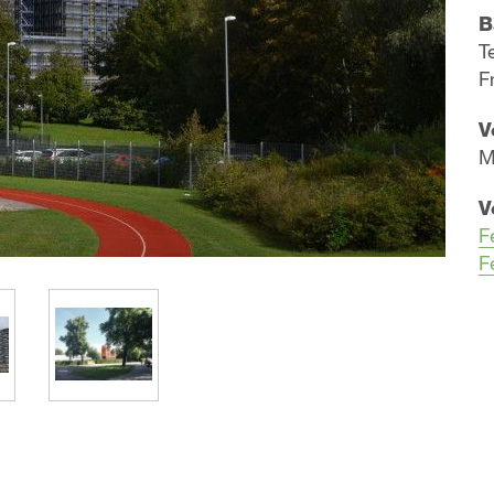
B
T
F
V
M
V
F
F