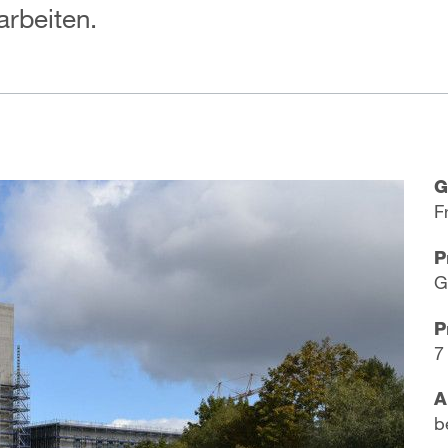
arbeiten.
G
F
P
G
P
7
A
b