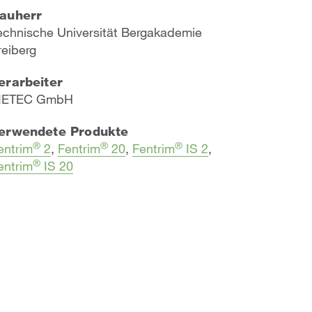
auherr
echnische Universität Bergakademie
reiberg
erarbeiter
ETEC GmbH
erwendete Produkte
®
®
®
entrim
2
,
Fentrim
20
,
Fentrim
IS 2
,
®
entrim
IS 20