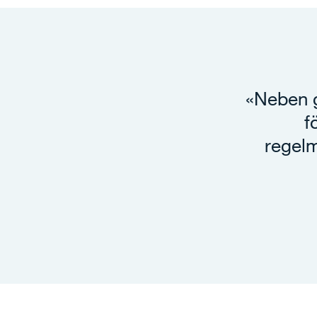
«Neben g
f
regel