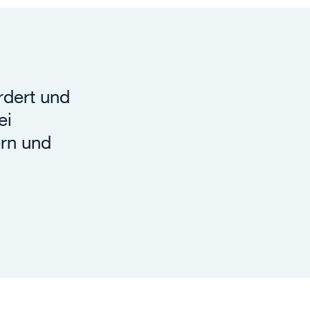
rdert und
ei
rn und