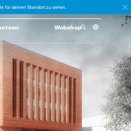
e für deinen Standort zu sehen.
person
Webshop
Suche
Suche st
Toggle dimensi
Suche umschalten