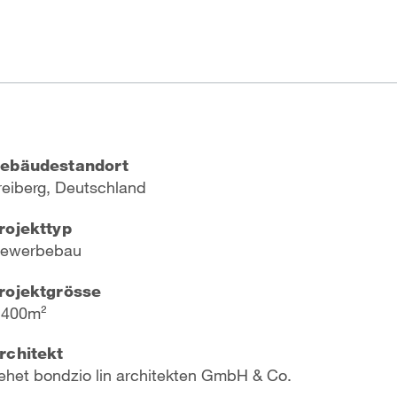
ebäudestandort
reiberg, Deutschland
rojekttyp
ewerbebau
rojektgrösse
 400m²
rchitekt
ehet bondzio lin architekten GmbH & Co.