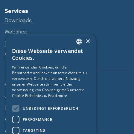
Services
Downloads
Webshop
×
Fachhändler
Diese Webseite verwendet
ENGLISH
Ansprechperson
Cookies.
GERMAN
Wir verwenden Cookies, um die
Benutzerfreundlichkeit unserer Website zu
FRENCH
verbessern. Durch die weitere Nutzung
CZECH
© SIGA 2026
unserer Webseite stimmen Sie der
Verwendung von Cookies gemäß unserer
Footer-Navigation
ITALIAN
Jobs
Cookie-Richtlinie zu.
Read more
LATVIAN
Datenschutz
UNBEDINGT ERFORDERLICH
LITHUANIAN
Kontakt
PERFORMANCE
DUTCH
TARGETING
AGB