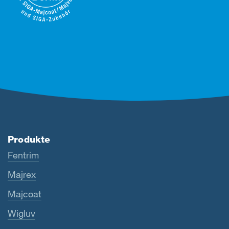
Produkte
Fentrim
Majrex
Majcoat
Wigluv