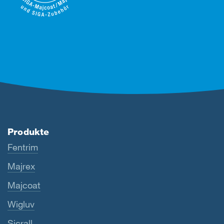
Produkte
Fentrim
Majrex
Majcoat
Wigluv
Sicrall