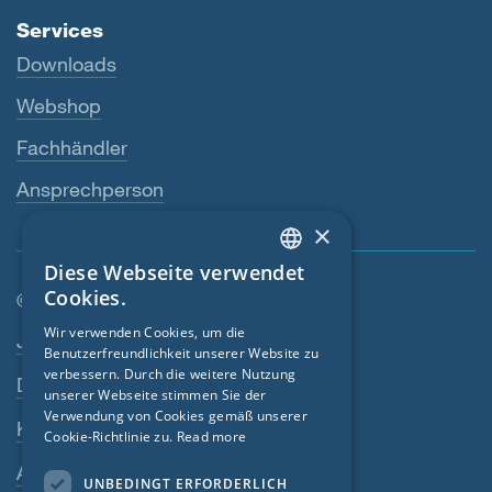
Services
Downloads
Webshop
Fachhändler
Ansprechperson
×
Diese Webseite verwendet
ENGLISH
Cookies.
© SIGA 2026
GERMAN
Wir verwenden Cookies, um die
Footer-Navigation
Jobs
Benutzerfreundlichkeit unserer Website zu
FRENCH
verbessern. Durch die weitere Nutzung
Datenschutz
CZECH
unserer Webseite stimmen Sie der
Verwendung von Cookies gemäß unserer
Kontakt
ITALIAN
Cookie-Richtlinie zu.
Read more
LATVIAN
AGB
UNBEDINGT ERFORDERLICH