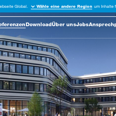
ebseite Global.
um Inhalte f
Wähle eine andere Region
Webseite durchsuchen
eferenzen
Download
Über uns
Jobs
Ansprech