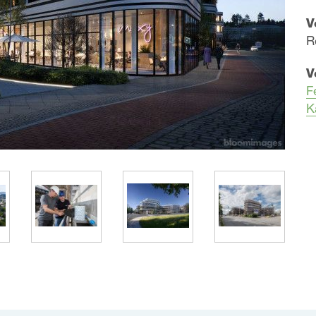
V
R
V
F
K