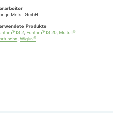
erarbeiter
onge Metall GmbH
erwendete Produkte
®
®
®
entrim
IS 2
,
Fentrim
IS 20
,
Meltell
®
artusche
,
Wigluv