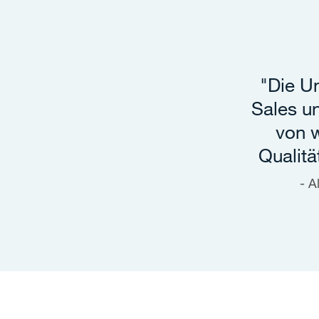
"Die U
Sales un
von w
Qualit
A