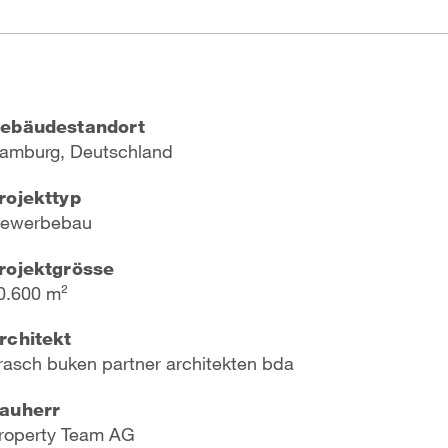
ebäudestandort
amburg, Deutschland
rojekttyp
ewerbebau
rojektgrösse
0.600 m²
rchitekt
rasch buken partner architekten bda
auherr
roperty Team AG