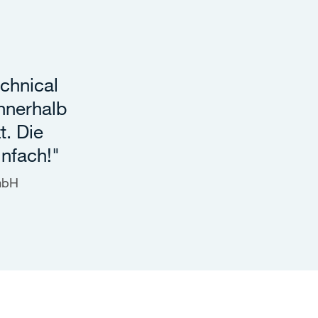
chnical
innerhalb
t. Die
nfach!"
GmbH