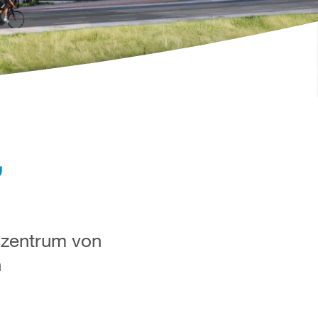
,
szentrum von
n