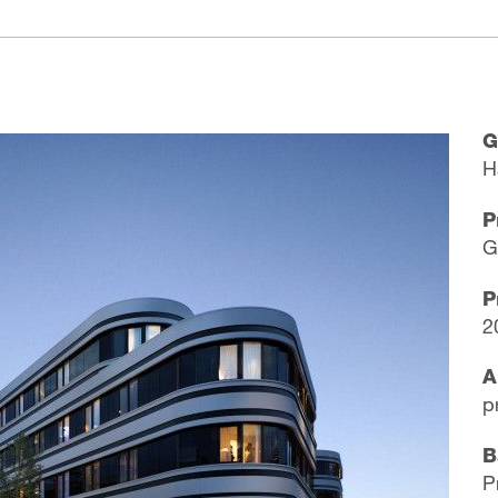
G
H
P
G
P
2
A
p
B
P