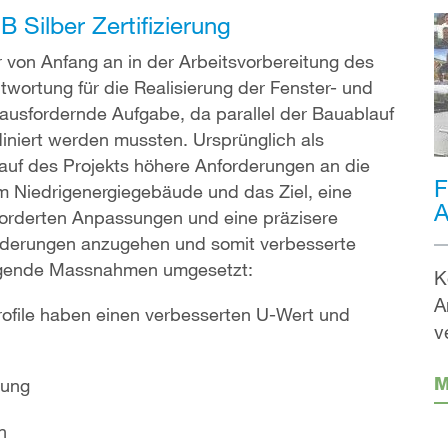
Silber Zertifizierung
on Anfang an in der Arbeitsvorbereitung des
twortung für die Realisierung der Fenster- und
ausfordernde Aufgabe, da parallel der Bauablauf
diniert werden mussten. Ursprünglich als
uf des Projekts höhere Anforderungen an die
F
m Niedrigenergiegebäude und das Ziel, eine
A
rforderten Anpassungen und eine präzisere
derungen anzugehen und somit verbesserte
olgende Massnahmen umgesetzt:
K
A
Profile haben einen verbesserten U-Wert und
v
M
sung
n