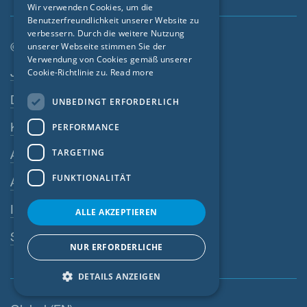
Wir verwenden Cookies, um die
Benutzerfreundlichkeit unserer Website zu
FRENCH
verbessern. Durch die weitere Nutzung
CZECH
© SIGA 2026
unserer Webseite stimmen Sie der
Verwendung von Cookies gemäß unserer
Footer-Navigation
ITALIAN
Jobs
Cookie-Richtlinie zu.
Read more
LATVIAN
Datenschutz
UNBEDINGT ERFORDERLICH
LITHUANIAN
Kontakt
PERFORMANCE
DUTCH
TARGETING
AGB
POLISH
FUNKTIONALITÄT
AEB
SWEDISH
Impressum
NORWEGIAN
ALLE AKZEPTIEREN
ESTONIAN
SIGA-Meldesystem
NUR ERFORDERLICHE
SLOVAK
DETAILS ANZEIGEN