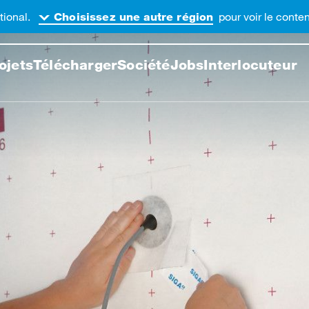
tional.
pour voir le cont
Choisissez une autre région
cher sur ce site web
ojets
Télécharger
Société
Jobs
Interlocuteur