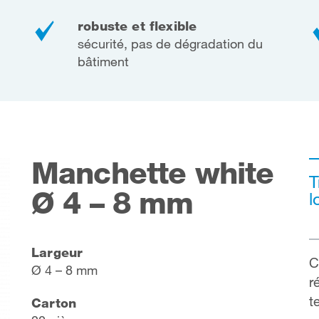
robuste et flexible
sécurité, pas de dégradation du
bâtiment
Manchette white
T
Ø 4 – 8 mm
l
Largeur
C
Ø 4 – 8 mm
r
t
Carton