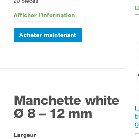
20 pièces
L
Afficher l’information
Acheter maintenant
Manchette white
U
Ø 8 – 12 mm
t
g
Largeur