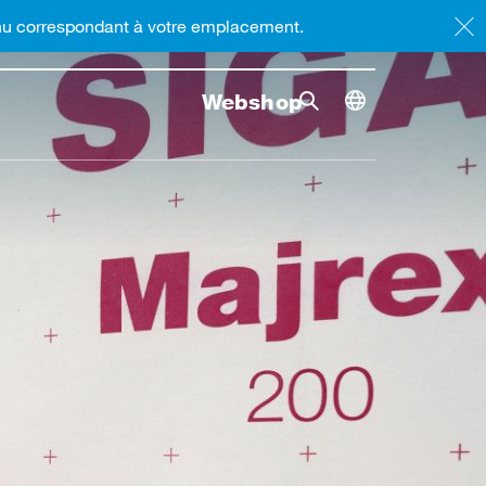
enu correspondant à votre emplacement.
Webshop
Rrecherche
Lancer l
Toggle dimensi
Recherche bascule