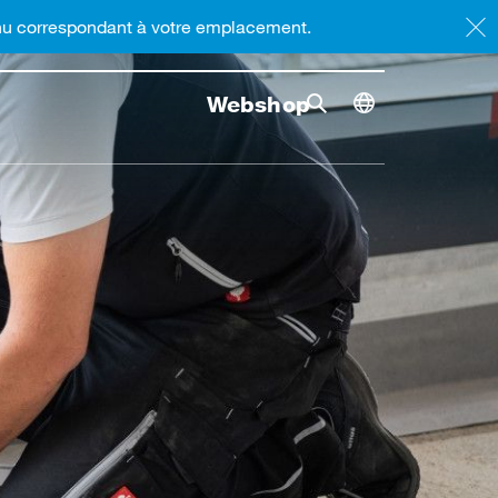
enu correspondant à votre emplacement.
Webshop
Rrecherche
Lancer l
Toggle dimensi
Recherche bascule