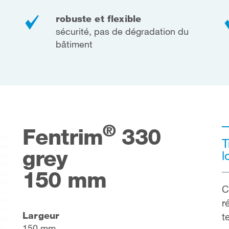
robuste et flexible
sécurité, pas de dégradation du
bâtiment
®
Fentrim
330
T
grey
l
150 mm
C
r
Largeur
t
150 mm