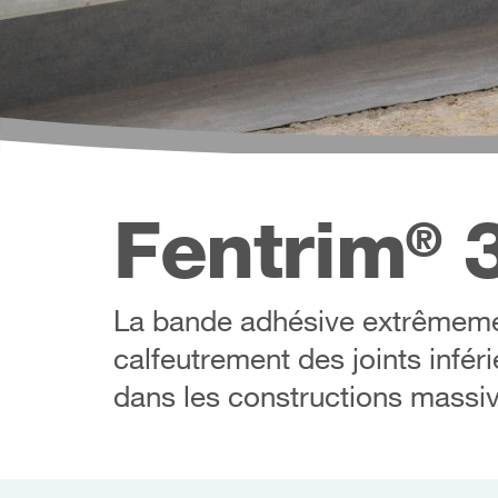
Fentrim
3
®
La bande adhésive extrêmemen
calfeutrement des joints infé
dans les constructions massiv