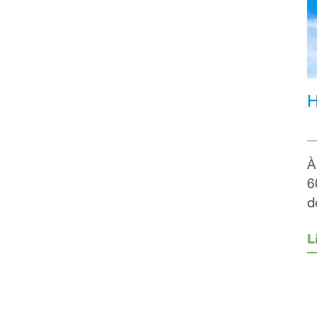
H
À
6
d
L