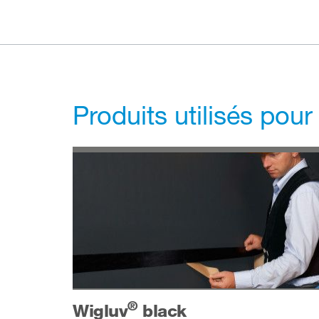
Produits utilisés pour
®
Wigluv
black