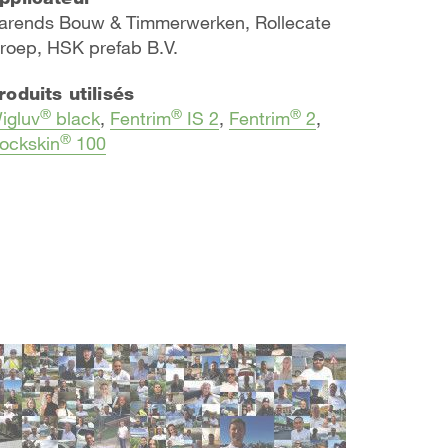
arends Bouw & Timmerwerken, Rollecate
roep, HSK prefab B.V.
roduits utilisés
®
®
®
igluv
black
,
Fentrim
IS 2
,
Fentrim
2
,
®
ockskin
100