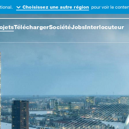
tional.
pour voir le cont
Choisissez une autre région
cher sur ce site web
ojets
Télécharger
Société
Jobs
Interlocuteur