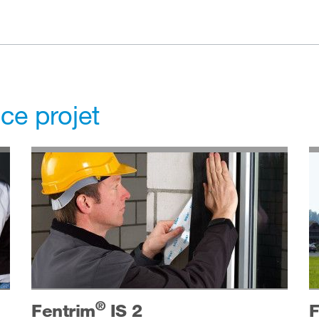
 ce projet
®
Fentrim
IS 2
F