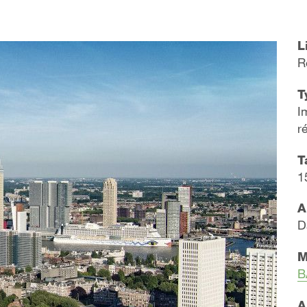
L
R
T
I
r
T
1
A
D
M
B
A