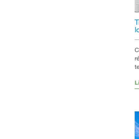
T
l
C
r
t
L