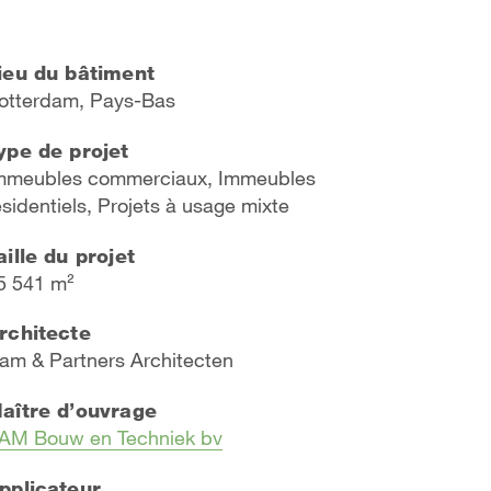
ieu du bâtiment
otterdam, Pays-Bas
ype de projet
mmeubles commerciaux, Immeubles
ésidentiels, Projets à usage mixte
aille du projet
5 541 m²
rchitecte
am & Partners Architecten
aître d’ouvrage
AM Bouw en Techniek bv
pplicateur