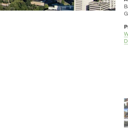
B
G
P
W
D