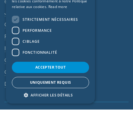
CZECH
© SIGA 2026
les cookies conformément à notre Politique
relative aux cookies.
Read more
ITALIAN
Navigation en pied de page
Jobs
STRICTEMENT NÉCESSAIRES
LATVIAN
Contact
PERFORMANCE
LITHUANIAN
Règles de confidentialité
DUTCH
CIBLAGE
Impressum
POLISH
FONCTIONNALITÉ
CGV
SWEDISH
ACCEPTER TOUT
NORWEGIAN
CGA
ESTONIAN
UNIQUEMENT REQUIS
Dispositif d’alerte
SLOVAK
AFFICHER LES DÉTAILS
Global (FR)