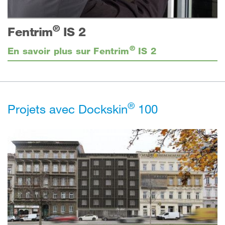
®
Fentrim
IS 2
®
En savoir plus sur Fentrim
IS 2
®
Projets avec Dockskin
100