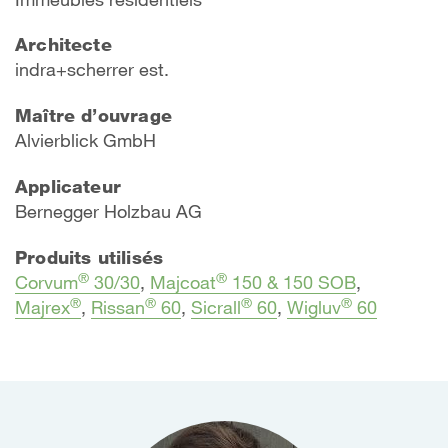
Architecte
indra+scherrer est.
Maître d’ouvrage
Alvierblick GmbH
Applicateur
B
ernegger Holzbau AG
Produits utilisés
®
®
Corvum
30/30
,
Majcoat
150 & 150 SOB
,
®
®
®
®
Majrex
,
Rissan
60
,
Sicrall
60
,
Wigluv
60