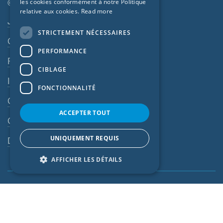
CZECH
© SIGA 2026
les cookies conformément à notre Politique
relative aux cookies.
Read more
ITALIAN
Navigation en pied de page
Jobs
STRICTEMENT NÉCESSAIRES
LATVIAN
Contact
PERFORMANCE
LITHUANIAN
Règles de confidentialité
DUTCH
CIBLAGE
Impressum
POLISH
FONCTIONNALITÉ
CGV
SWEDISH
ACCEPTER TOUT
NORWEGIAN
CGA
ESTONIAN
UNIQUEMENT REQUIS
Dispositif d’alerte
SLOVAK
AFFICHER LES DÉTAILS
Global (FR)