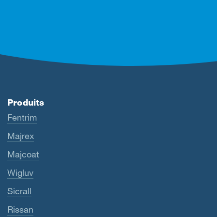
Produits
Fentrim
Majrex
Majcoat
Wigluv
Sicrall
Rissan