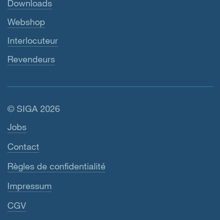
Downloads
Webshop
Interlocuteur
Revendeurs
© SIGA 2026
Navigation en pied de page
Jobs
Contact
Règles de confidentialité
Impressum
CGV