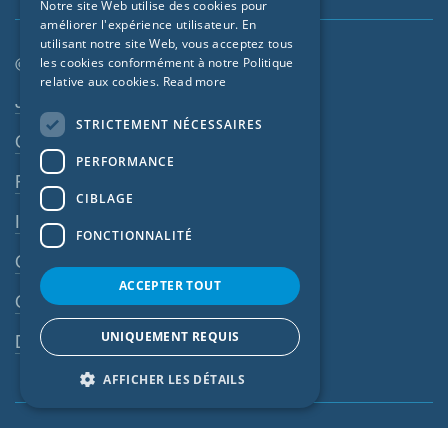
Notre site Web utilise des cookies pour
améliorer l'expérience utilisateur. En
FRENCH
utilisant notre site Web, vous acceptez tous
CZECH
© SIGA 2026
les cookies conformément à notre Politique
relative aux cookies.
Read more
ITALIAN
Navigation en pied de page
Jobs
STRICTEMENT NÉCESSAIRES
LATVIAN
Contact
PERFORMANCE
LITHUANIAN
Règles de confidentialité
DUTCH
CIBLAGE
Impressum
POLISH
FONCTIONNALITÉ
CGV
SWEDISH
ACCEPTER TOUT
NORWEGIAN
CGA
ESTONIAN
UNIQUEMENT REQUIS
Dispositif d’alerte
SLOVAK
AFFICHER LES DÉTAILS
Global (FR)