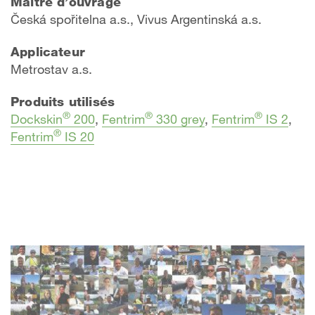
Maître d’ouvrage
Česká spořitelna a.s., Vivus Argentinská a.s.
Applicateur
Metrostav a.s.
Produits utilisés
®
®
®
Dockskin
200
,
Fentrim
330 grey
,
Fentrim
IS 2
,
®
Fentrim
IS 20