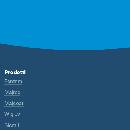
Prodotti
Fentrim
Majrex
Majcoat
Wigluv
Sicrall