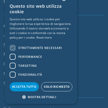
Persona di riferimento
Questo sito web utilizza
ENGLISH
cookie
GERMAN
Questo sito web utilizza i cookie per
migliorare la tua esperienza di navigazione.
FRENCH
© SIGA 2026
Utilizzando il nostro sito web acconsenti a
CZECH
tutti i cookie in conformità con la nostra
Area di navigazione footer
Jobs
policy per i cookie.
Read more
ITALIAN
Contatto
STRETTAMENTE NECESSARI
LATVIAN
Norme sulla privacy
PERFORMANCE
LITHUANIAN
Impressum
DUTCH
TARGETING
CGV
POLISH
FUNZIONALITÀ
SWEDISH
Sistema di denuncia
ACCETTA TUTTO
SOLO RICHIESTO
NORWEGIAN
MOSTRA DETTAGLI
ESTONIAN
SLOVAK