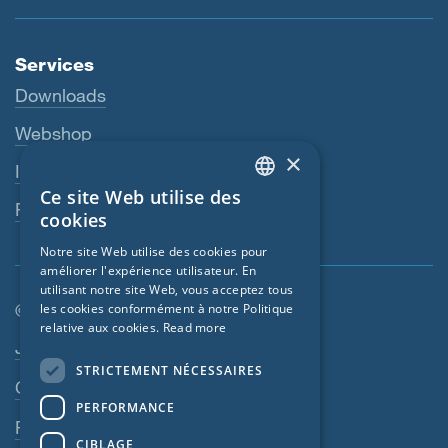
Services
Downloads
Webshop
×
Interlocuteur
Ce site Web utilise des
ENGLISH
Revendeurs
cookies
GERMAN
Notre site Web utilise des cookies pour
améliorer l'expérience utilisateur. En
FRENCH
utilisant notre site Web, vous acceptez tous
CZECH
© SIGA 2026
les cookies conformément à notre Politique
relative aux cookies.
Read more
ITALIAN
Navigation en pied de page
Jobs
STRICTEMENT NÉCESSAIRES
LATVIAN
Contact
PERFORMANCE
LITHUANIAN
Règles de confidentialité
DUTCH
CIBLAGE