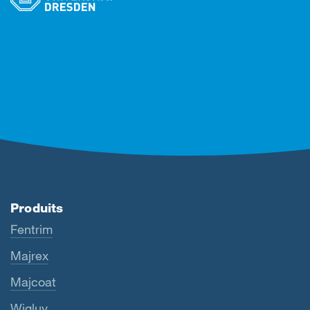
Produits
Fentrim
Majrex
Majcoat
Wigluv