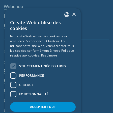
Webshop
×
Interlocuteur
Ce site Web utilise des
ENGLISH
Revendeurs
cookies
GERMAN
Notre site Web utilise des cookies pour
améliorer l'expérience utilisateur. En
FRENCH
utilisant notre site Web, vous acceptez tous
CZECH
© SIGA 2026
les cookies conformément à notre Politique
relative aux cookies.
Read more
ITALIAN
Navigation en pied de page
Jobs
STRICTEMENT NÉCESSAIRES
LATVIAN
Contact
PERFORMANCE
LITHUANIAN
Règles de confidentialité
DUTCH
CIBLAGE
Impressum
POLISH
FONCTIONNALITÉ
CGV
SWEDISH
ACCEPTER TOUT
NORWEGIAN
CGA