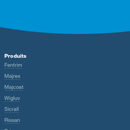
Produits
Fentrim
Majrex
Majcoat
Wigluv
Sicrall
Rissan