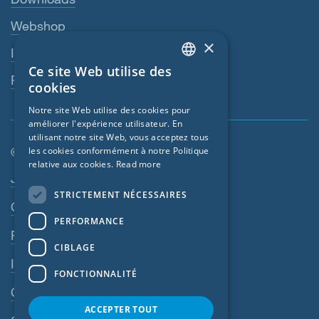
Webshop
×
Interlocuteur
Ce site Web utilise des
ENGLISH
Revendeurs
cookies
GERMAN
Notre site Web utilise des cookies pour
améliorer l'expérience utilisateur. En
FRENCH
utilisant notre site Web, vous acceptez tous
CZECH
© SIGA 2026
les cookies conformément à notre Politique
relative aux cookies.
Read more
ITALIAN
Navigation en pied de page
Jobs
STRICTEMENT NÉCESSAIRES
LATVIAN
Contact
PERFORMANCE
LITHUANIAN
Règles de confidentialité
DUTCH
CIBLAGE
Impressum
POLISH
FONCTIONNALITÉ
CGV
SWEDISH
ACCEPTER TOUT
NORWEGIAN