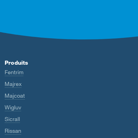
Produits
Fentrim
Majrex
Majcoat
Wigluv
Sicrall
Rissan