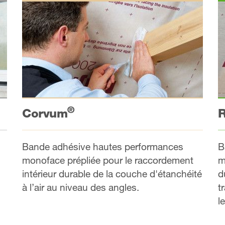
®
R
Corvum
B
Bande adhésive hautes performances
m
monoface prépliée pour le raccordement
d
intérieur durable de la couche d'étanchéité
t
à l’air au niveau des angles.
l