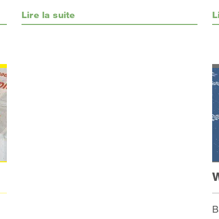
L
Lire la suite
W
B