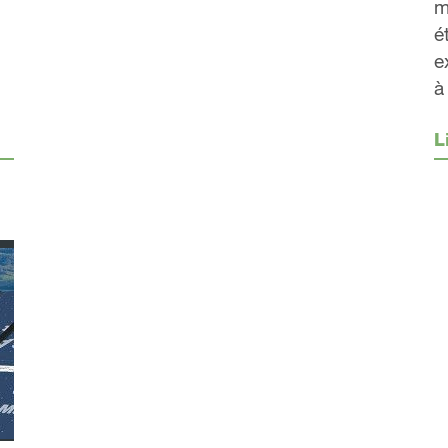
m
é
e
à
L