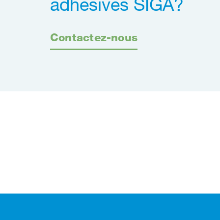
adhésives SIGA?
Contactez-nous
Footer (pied de page)