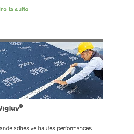
ire la suite
®
igluv
ande adhésive hautes performances