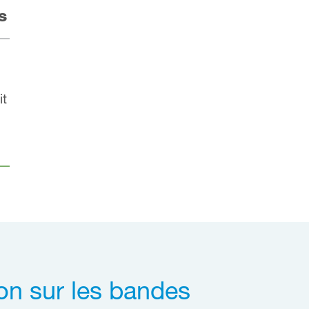
s
it
on sur les bandes