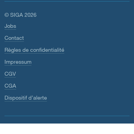
© SIGA 2026
Navigation en pied de page
Jobs
Contact
Règles de confidentialité
Impressum
CGV
CGA
Dispositif d’alerte
Belgique (FR)